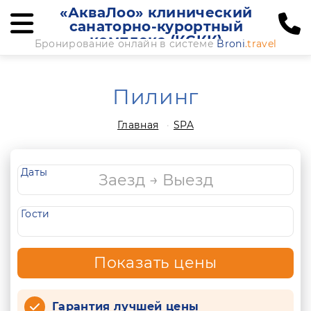
«АкваЛоо» клинический
санаторно-курортный
комплекс (КСКК)
Бронирование онлайн в системе
Broni
.travel
Пилинг
Главная
SPA
Даты
Гости
Показать цены
Гарантия лучшей цены