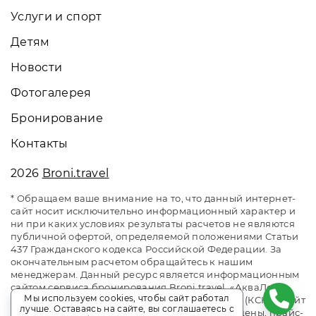
Услуги и спорт
Детям
Новости
Фотогалерея
Бронирование
Контакты
2026
Broni.travel
* Обращаем ваше внимание на то, что данный интернет-
сайт носит исключительно информационный характер и
ни при каких условиях результаты расчетов не являются
публичной офертой, определяемой положениями Статьи
437 Гражданского кодекса Российской Федерации. За
окончательным расчетом обращайтесь к нашим
менеджерам. Данный ресурс является информационным
сайтом сервиса бронирования Broni.travel. «АкваЛоо»
Мы используем cookies, чтобы сайт работал
клинический санаторно-курортный комплекс (КСКК). Сайт
лучше. Оставаясь на сайте, вы соглашаетесь с
онлайн бронирования номеров. Актуальные цены, прайс-