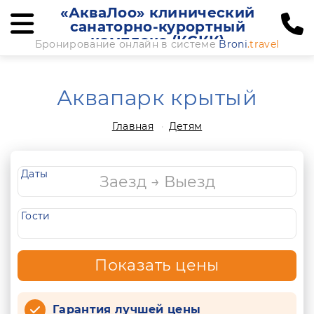
«АкваЛоо» клинический
санаторно-курортный
комплекс (КСКК)
Бронирование онлайн в системе
Broni
.travel
Аквапарк крытый
Главная
Детям
Даты
Гости
Показать цены
Гарантия лучшей цены