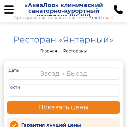
«АкваЛоо» клинический
санаторно-курортный
комплекс (КСКК)
Бронирование онлайн в системе
Broni
.travel
Ресторан «Янтарный»
Главная
Рестораны
Даты
Гости
Показать цены
Гарантия лучшей цены