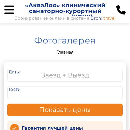
«АкваЛоо» клинический
санаторно-курортный
комплекс (КСКК)
Бронирование онлайн в системе
Broni
.travel
Фотогалерея
Главная
Даты
Гости
Показать цены
Гарантия лучшей цены