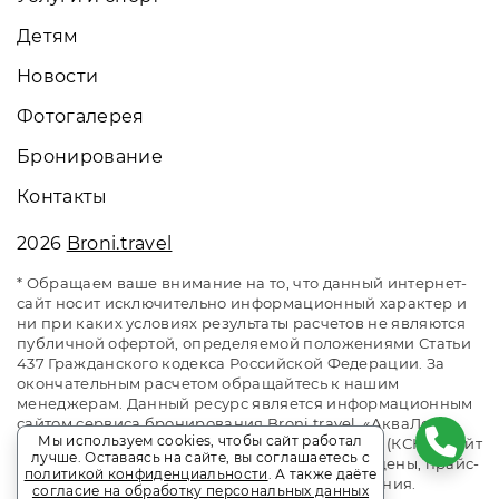
Детям
Новости
Фотогалерея
Бронирование
Контакты
2026
Broni.travel
* Обращаем ваше внимание на то, что данный интернет-
сайт носит исключительно информационный характер и
ни при каких условиях результаты расчетов не являются
публичной офертой, определяемой положениями Статьи
437 Гражданского кодекса Российской Федерации. За
окончательным расчетом обращайтесь к нашим
менеджерам. Данный ресурс является информационным
сайтом сервиса бронирования Broni.travel. «АкваЛоо»
Мы используем cookies, чтобы сайт работал
клинический санаторно-курортный комплекс (КСКК). Сайт
лучше. Оставаясь на сайте, вы соглашаетесь с
онлайн бронирования номеров. Актуальные цены, прайс-
политикой конфиденциальности
. А также даёте
листы и наличие мест. Акции и спецпредложения.
согласие на обработку персональных данных