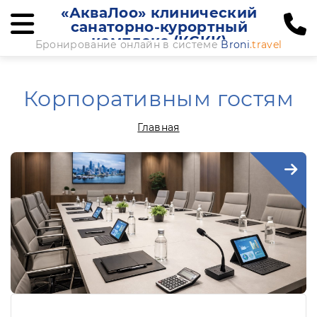
«АкваЛоо» клинический
санаторно-курортный
комплекс (КСКК)
Бронирование онлайн в системе
Broni
.travel
Корпоративным гостям
Главная