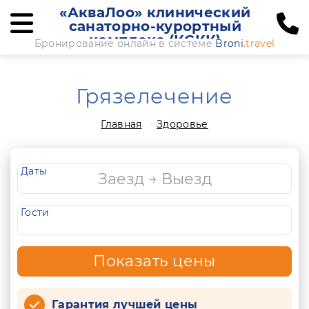
«АкваЛоо» клинический
санаторно-курортный
комплекс (КСКК)
Бронирование онлайн в системе
Broni
.travel
Грязелечение
Главная
Здоровье
Даты
Гости
Показать цены
Гарантия лучшей цены