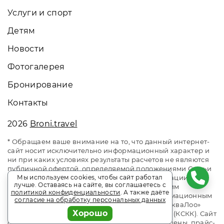
Услуги и спорт
Детям
Новости
Фотогалерея
Бронирование
Контакты
2026
Broni.travel
* Обращаем ваше внимание на то, что данный интернет-
сайт носит исключительно информационный характер и
ни при каких условиях результаты расчетов не являются
публичной офертой, определяемой положениями Статьи
437 Гражданского кодекса Российской Федерации. За
Мы используем cookies, чтобы сайт работал
лучше. Оставаясь на сайте, вы соглашаетесь с
окончательным расчетом обращайтесь к нашим
политикой конфиденциальности
. А также даёте
менеджерам. Данный ресурс является информационным
согласие на обработку персональных данных
сайтом сервиса бронирования Broni.travel. «АкваЛоо»
Хорошо
клинический санаторно-курортный комплекс (КСКК). Сайт
онлайн бронирования номеров. Актуальные цены, прайс-