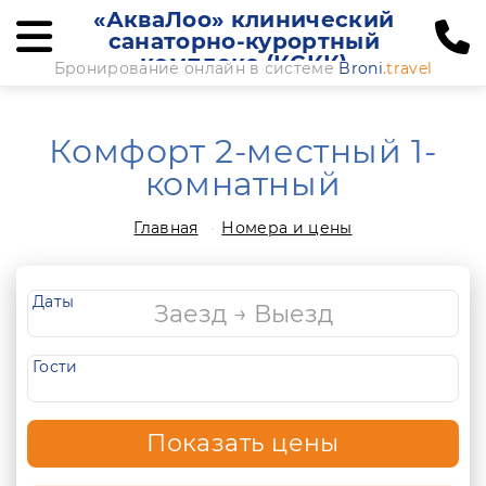
«АкваЛоо» клинический
санаторно-курортный
комплекс (КСКК)
Бронирование онлайн в системе
Broni
.travel
Комфорт 2-местный 1-
комнатный
Главная
Номера и цены
Даты
Гости
Показать цены