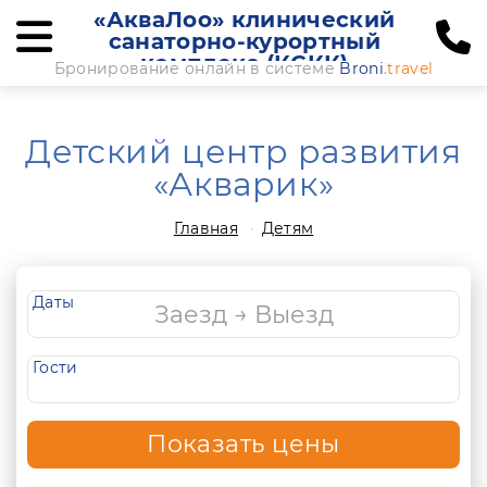
«АкваЛоо» клинический
санаторно-курортный
комплекс (КСКК)
Бронирование онлайн в системе
Broni
.travel
Детский центр развития
«Акварик»
Главная
Детям
Даты
Гости
Показать цены