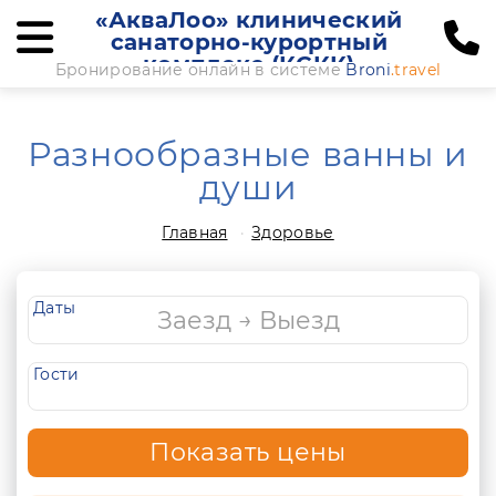
«АкваЛоо» клинический
санаторно-курортный
комплекс (КСКК)
Бронирование онлайн в системе
Broni
.travel
Разнообразные ванны и
души
Главная
Здоровье
Даты
Гости
Показать цены