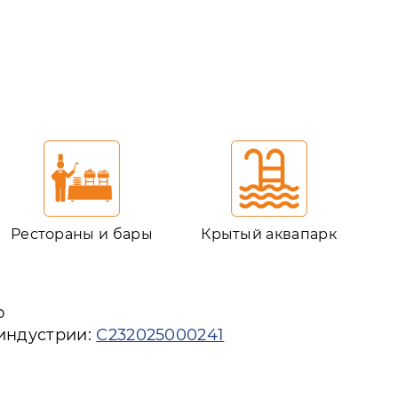
Рестораны и бары
Крытый аквапарк
ю
 индустрии:
С232025000241