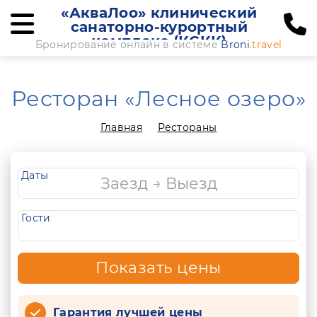
«АкваЛоо» клинический
санаторно-курортный
комплекс (КСКК)
Бронирование онлайн в системе
Broni
.travel
Ресторан «Лесное озеро»
Главная
Рестораны
Даты
Гости
Показать цены
Гарантия лучшей цены