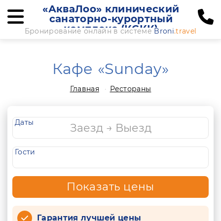
«АкваЛоо» клинический
санаторно-курортный
комплекс (КСКК)
Бронирование онлайн в системе
Broni
.travel
Кафе «Sunday»
Главная
Рестораны
Даты
Гости
Показать цены
Гарантия лучшей цены